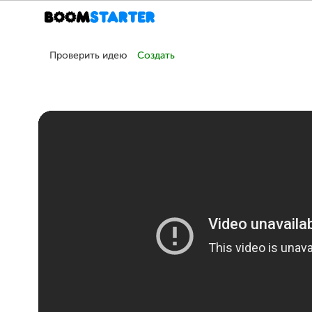
Проверить идею
Создать