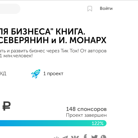
Войти
ЛЯ БИЗНЕСА" КНИГА.
 СЕВЕРЯНИН и И. МОНАРХ
ать и развить бизнес через Тик Ток! От авторов
1 млн.человек!
 КД
1 проект
5
a
148 спонсоров
Проект завершен
122%
я 2020