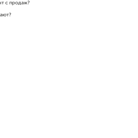
нт с продаж?
тают?