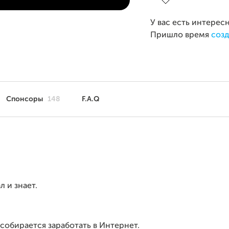
У вас есть интерес
Пришло время
созд
Спонсоры
148
F.A.Q
л и знает.
 собирается заработать в Интернет.