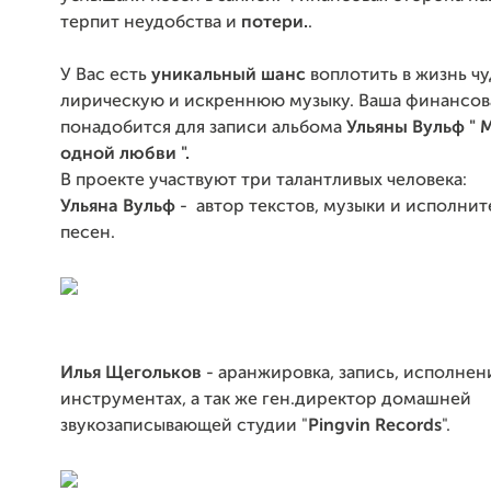
терпит неудобства и
потери.
.
У Вас есть
уникальный шанс
воплотить в жизнь ч
лирическую и искреннюю музыку. Ваша финансов
понадобится для записи альбома
Ульяны Вульф
" 
одной любви ".
В проекте участвуют три талантливых человека:
Ульяна Вульф
- автор текстов, музыки и исполни
песен.
Илья Щегольков
- аранжировка, запись, исполнен
инструментах, а так же ген.директор домашней
звукозаписывающей студии "
Pingvin Records
".