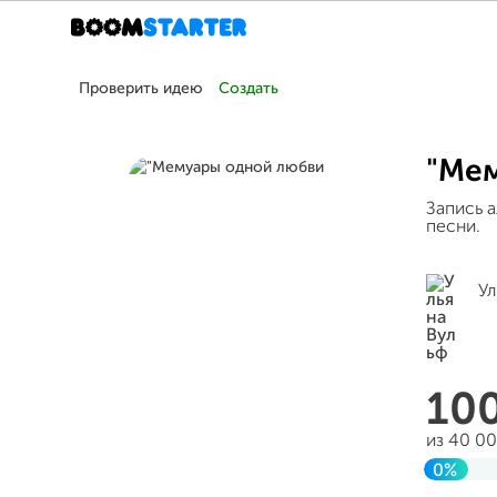
Проверить идею
Создать
"Ме
Запись 
песни.
Ул
10
из 40 0
0%
Заверш