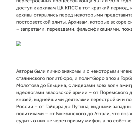
перестроечных процессов конца 80-х и 90-х годо
доступ к архивам ЦК КПСС в тот краткий период, 
архивы открылись перед некоторыми представит
постсоветской элиты. Архивам, которые вскоре с
– запретами, переездами, фальсификациями, пож
Авторы были лично знакомы и с некоторыми чле
сталинского политбюро, и политбюро эпохи Горба
Молотова до Ельцина, с лидерами всех волн эмиг
идеологами власовской армии – от Поремского 
князей, виднейшими деятелями перестройки и п
России – от Гайдара до Путина, видными западн
политиками – от Бжезинского до Аттали, что позв
судить о них не через призму мифов, а по собств