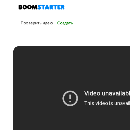
Проверить идею
Создать