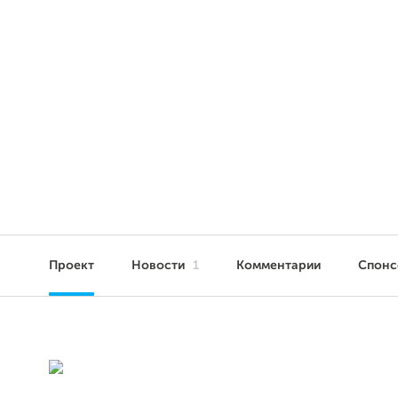
Проект
Новости
1
Комментарии
Спон