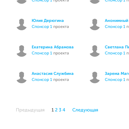
спонсор 1
проекта
спонсор 1
п
Юлия Дерюгина
Анонимный 
спонсор 1
проекта
спонсор 1
п
Екатерина Абрамова
Светлана П
спонсор 1
проекта
спонсор 1
п
Анастасия Службина
Зарема Маг
спонсор 1
проекта
спонсор 1
п
Предыдущая
1
2
3
4
Следующая