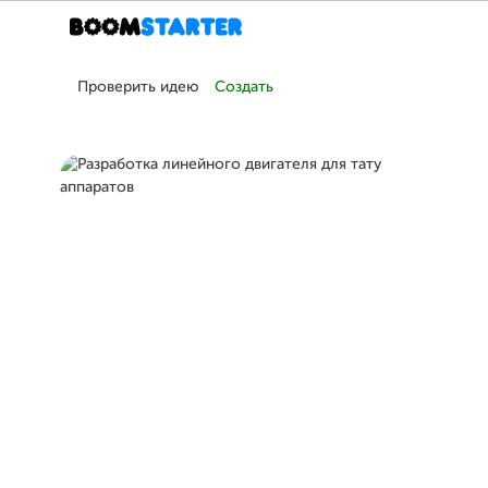
Проверить идею
Создать