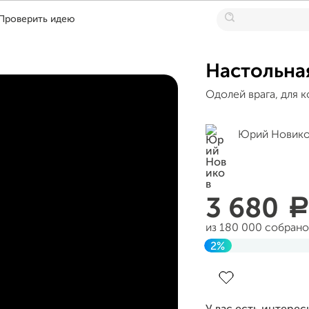
Проверить идею
Настольна
Одолей врага, для 
Юрий Новик
3 680
a
из 180 000 собрано
2%
Завершен 11 сентя