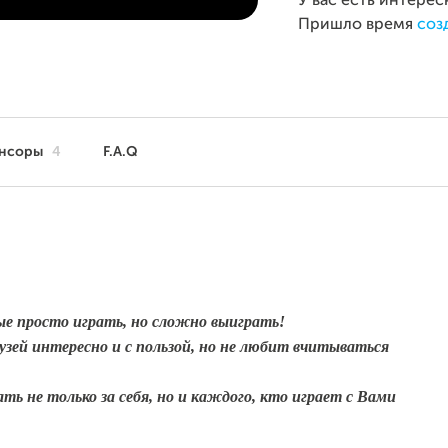
У вас есть интерес
Пришло время
соз
нсоры
4
F.A.Q
ые просто играть, но сложно выиграть!
рузей интересно и с пользой, но не любит вчитываться
ть не только за себя, но и каждого, кто играет с Вами