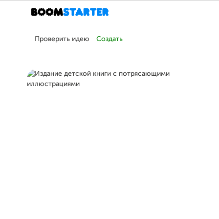
Проверить идею
Создать