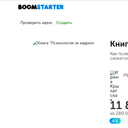
Проверить идею
Создать
Книг
Как пси
сюжетов
И
11
из 280 
4%
Заверш