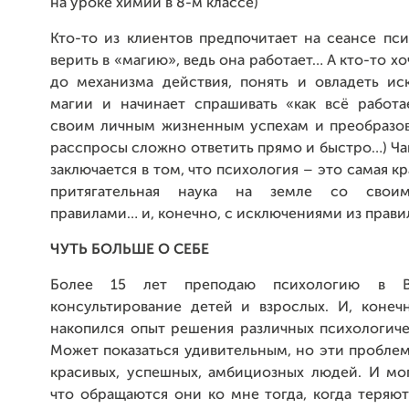
на уроке химии в 8-м классе)
Кто-то из клиентов предпочитает на сеансе пс
верить в «магию», ведь она работает… А кто-то х
до механизма действия, понять и овладеть ис
магии и начинает спрашивать «как всё работае
своим личным жизненным успехам и преобразов
расспросы сложно ответить прямо и быстро…) Ча
заключается в том, что психология – это самая к
притягательная наука на земле со свои
правилами… и, конечно, с исключениями из правил
ЧУТЬ БОЛЬШЕ О СЕБЕ
Более 15 лет преподаю психологию в 
консультирование детей и взрослых. И, конеч
накопился опыт решения различных психологиче
Может показаться удивительным, но эти пробле
красивых, успешных, амбициозных людей. И мог
что обращаются они ко мне тогда, когда теряю