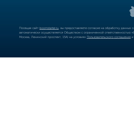
Посещая сайт
boomstarter.ru
, вы предоставляете согласие на обработку данных 
автоматически осуществляется Обществом с ограниченной ответственностью «Б
Москва, Ленинский проспект, 15А) на условиях
Пользовательского соглашения