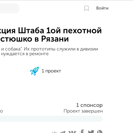
Войти
кция Штаба 1ой пехотной
остюшко в Рязани
а и собака". Их прототипы служили в дивизии
 нуждается в ремонте
1 проект
1 спонсор
но
Проект завершен
я 2020