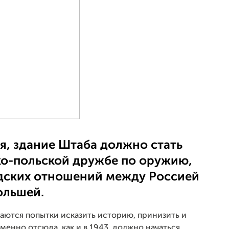
тя, здание Штаба должно стать
о-польской дружбе по оружию,
дских отношений между Россией
ольшей.
аются попытки исказить историю, принизить и
менно отсюда, как и в 1943, должно начаться