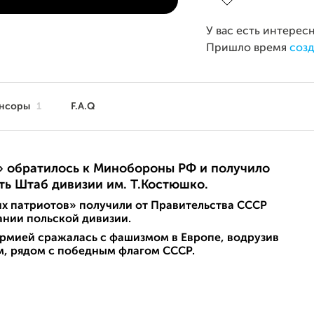
У вас есть интерес
Пришло время
созд
нсоры
1
F.A.Q
» обратилось к Минобороны РФ и получило
ь Штаб дивизии им. Т.Костюшко.
их патриотов» получили от Правительства СССР
ании польской дивизии.
армией сражалась с фашизмом в Европе, водрузив
м, рядом с победным флагом СССР.