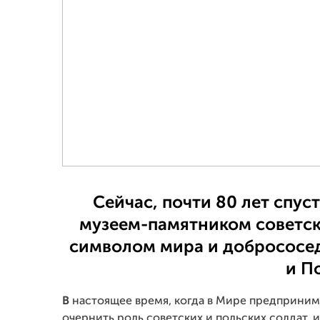
Сейчас, почти 80 лет спус
музеем-памятником советск
символом мира и добрососе
и П
В
настоящее время, когда в Мире предприним
очернить роль советских и польских солдат, и