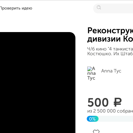
Проверить идею
Реконстру
дивизии К
Ч/б кино "4 танкист
Костюшко. Их Штаб
Anna Tyc
500
a
из 2 500 000 собра
0%
Завершен 15 декабр