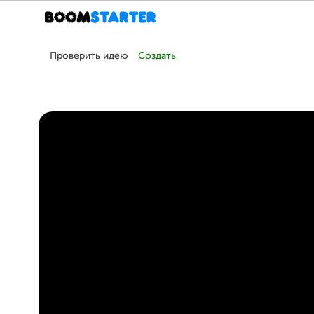
Проверить идею
Создать