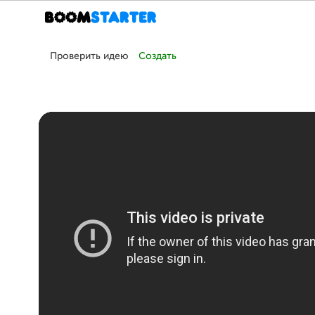
Проверить идею
Создать