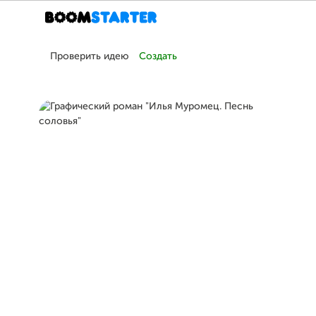
Проверить идею
Создать