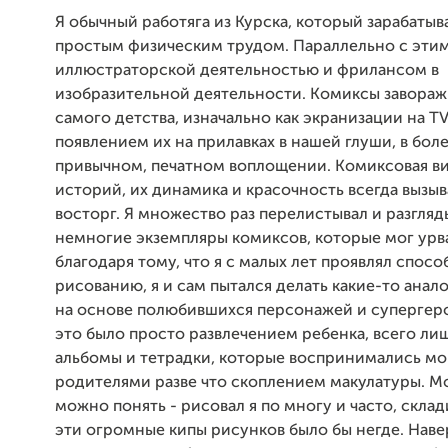
Я обычный работяга из Курска, который зарабатыв
простым физическим трудом. Параллельно с эти
иллюстраторской деятельностью и фрилансом в
изобразительной деятельности. Комиксы завораж
самого детства, изначально как экранизации на TV,
появлением их на прилавках в нашей глуши, в боле
привычном, печатном воплощении. Комиксовая в
историй, их динамика и красочность всегда вызыв
восторг. Я множество раз перелистывал и разгляд
немногие экземпляры комиксов, которые мог урва
благодаря тому, что я с малых лет проявлял спосо
рисованию, я и сам пытался делать какие-то анал
на основе полюбившихся персонажей и супергеро
это было просто развлечением ребенка, всего ли
альбомы и тетрадки, которые воспринимались м
родителями разве что скоплением макулатуры. М
можно понять - рисовал я по многу и часто, склад
эти огромные кипы рисунков было бы негде. Наве