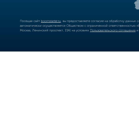
Посещая сайт
boomstarter.ru
, вы предоставляете согласие на обработку данных 
автоматически осуществляется Обществом с ограниченной ответственностью «Б
Москва, Ленинский проспект, 15А) на условиях
Пользовательского соглашения