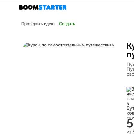
Проверить идею
Создать
К
п
Пут
Пут
рас
из 