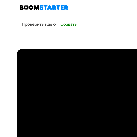
Проверить идею
Создать