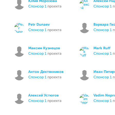
Юлия Морозова
Алексей На
спонсор 1
проекта
спонсор 1
п
Petr Dunaev
Варвара Гв
спонсор 1
проекта
спонсор 1
п
Максим Кузнецов
Mark Ruff
спонсор 1
проекта
спонсор 1
п
Антон Дектянников
Иван Питир
спонсор 1
проекта
спонсор 1
п
Алексей Устюгов
Vadim Nepr
спонсор 1
проекта
спонсор 1
п