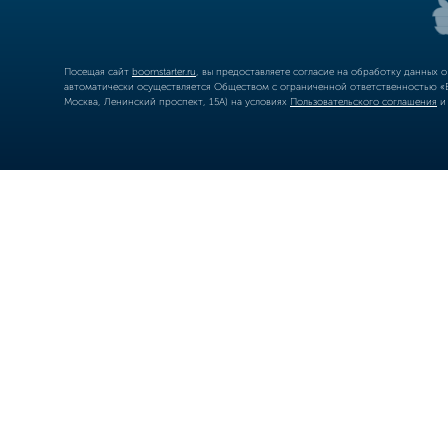
Посещая сайт
boomstarter.ru
, вы предоставляете согласие на обработку данных 
автоматически осуществляется Обществом с ограниченной ответственностью «Б
Москва, Ленинский проспект, 15А) на условиях
Пользовательского соглашения