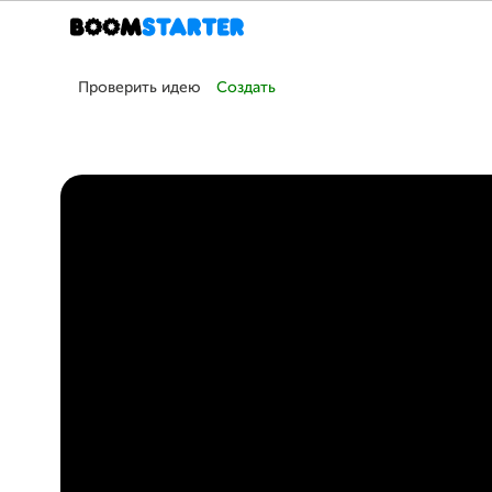
Проверить идею
Создать