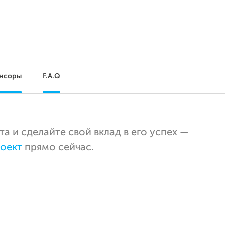
нсоры
F.A.Q
 и сделайте свой вклад в его успех —
оект
прямо сейчас.