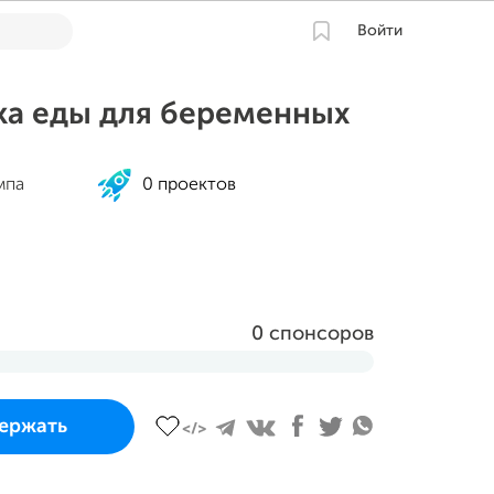
Войти
ка еды для беременных
мпа
0 проектов
0 спонсоров
 и завершится
ержать
вгуста 2023 в 18:23 MSK