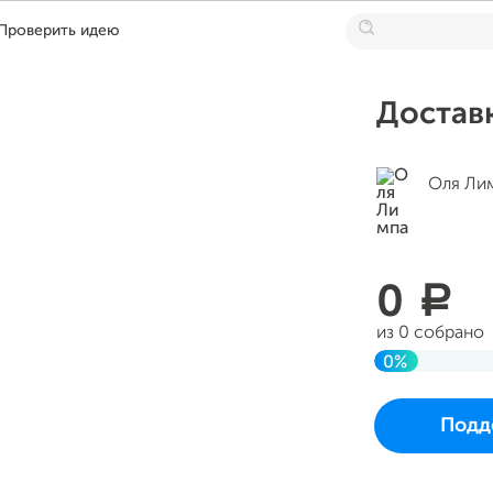
Проверить идею
Достав
Оля Ли
0
a
из 0 собрано
0%
До цели
Проект начался
Подд
во вторник 22 а