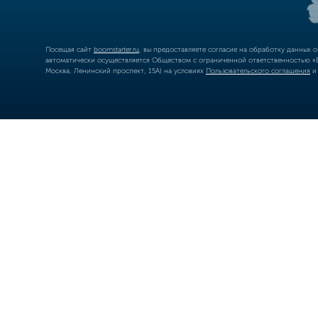
Посещая сайт
boomstarter.ru
, вы предоставляете согласие на обработку данных 
автоматически осуществляется Обществом с ограниченной ответственностью «Б
Москва, Ленинский проспект, 15А) на условиях
Пользовательского соглашения