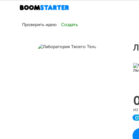
Проверить идею
Создать
Л
из
0
Пр
во 