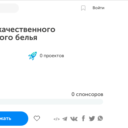
Войти
качественного
ого белья
0 проектов
0 спонсоров
завершится
жать
23 в 16:42 MSK