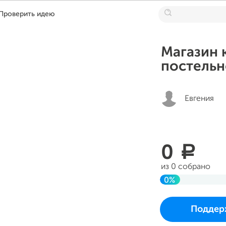
Проверить идею
Магазин 
постельн
Евгения
0
a
из 0 собрано
0%
До цели
Проект начался и 
Поддер
в среду 12 июля 20