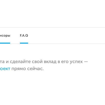
нсоры
F.A.Q
 и сделайте свой вклад в его успех —
оект
прямо сейчас.