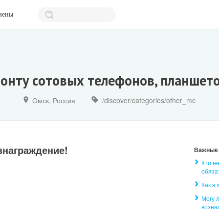
мены
монту сотовых телефонов, планшето
Омск, Россия
/discover/categories/other_mc
знаграждение!
Важные
Кто н
обяза
Как я
Могу 
возна