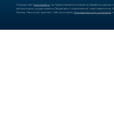
Посещая сайт
boomstarter.ru
, вы предоставляете согласие на обработку данных 
автоматически осуществляется Обществом с ограниченной ответственностью «Б
Москва, Ленинский проспект, 15А) на условиях
Пользовательского соглашения