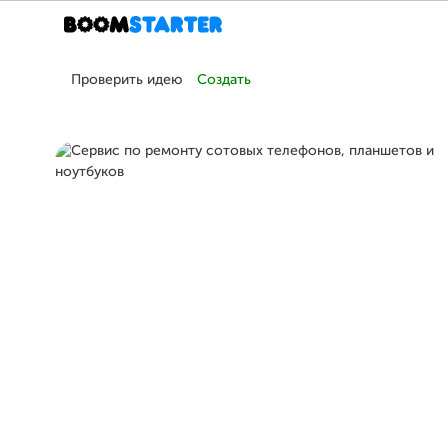
Проверить идею
Создать