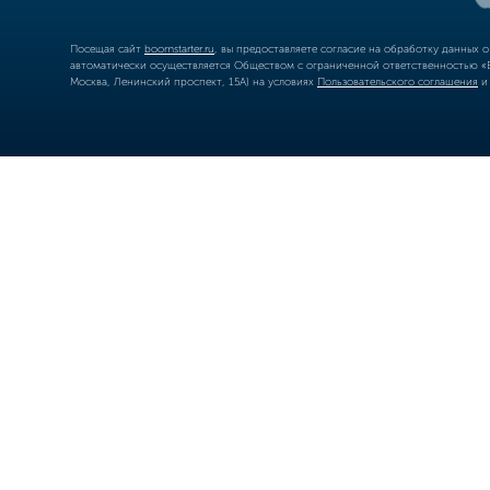
Посещая сайт
boomstarter.ru
, вы предоставляете согласие на обработку данных 
автоматически осуществляется Обществом с ограниченной ответственностью «Б
Москва, Ленинский проспект, 15А) на условиях
Пользовательского соглашения