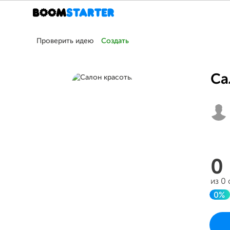
Проверить идею
Создать
Са
0
из 0
0%
До
Проек
в вос