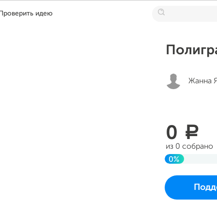
Проверить идею
Полигр
Жанна 
0
a
из 0 собрано
0%
До цели
Проект начался
Подд
во вторник 18 и