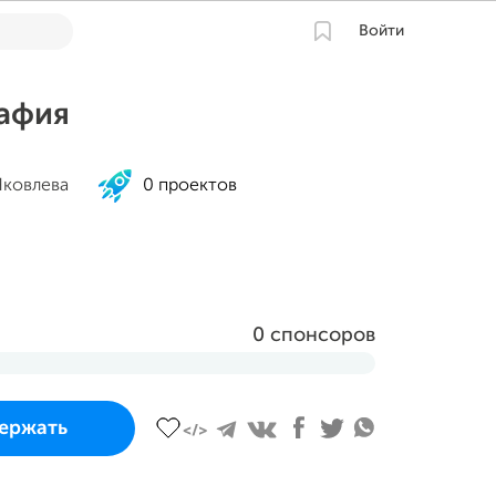
Войти
афия
Яковлева
0 проектов
0 спонсоров
 и завершится
ержать
юля 2023 в 14:19 MSK