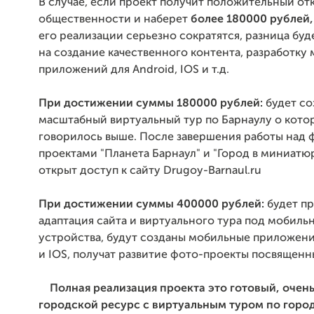
В случае, если проект получит положительный от
общественности и наберет
более 180000 рублей
его реализации серьезно сократятся, разница буд
на создание качественного контента, разработку
приложений для Android, IOS и т.д.
При достижении суммы 180000 рублей:
будет со
масштабный виртуальный тур по Барнаулу о кото
говорилось выше. После завершения работы над 
проектами "Планета Барнаул" и "Город в миниатю
открыт доступ к сайту Drugoy-Barnaul.ru
При достижении суммы 400000 рублей:
будет п
адаптация сайта и виртуального тура под мобиль
устройства, будут созданы мобильные приложени
и IOS, получат развитие фото-проекты посвященн
Полная реализация проекта это готовый, очен
городской ресурс с виртуальным туром по город