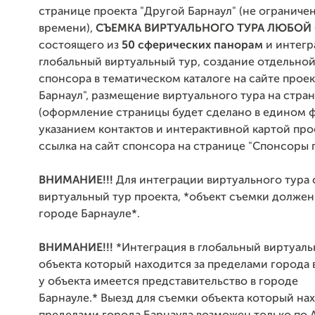
странице проекта "Другой Барнаул" (не ограниче
времени),
СЪЕМКА ВИРТУАЛЬНОГО ТУРА ЛЮБО
состоящего
из
50 сферических панорам
и интегр
глобальный виртуальный тур,
создание отдельно
спонсора в тематическом каталоге на сайте прое
Барнаул", размещение виртуального тура на стра
(оформление страницы будет сделано в едином ф
указанием контактов и интерактивной картой прое
ссылка на сайт спонсора на странице "Спонсоры 
ВНИМАНИЕ!!!
Для интеграции виртуального тура 
виртуальный тур проекта, *объект съемки должен
городе Барнауле*.
ВНИМАНИЕ!!!
*
Интеграция в глобальный виртуаль
объекта который находится за пределами города
у объекта имеется представительство в городе
Барнауле.* Выезд для съемки объекта который нах