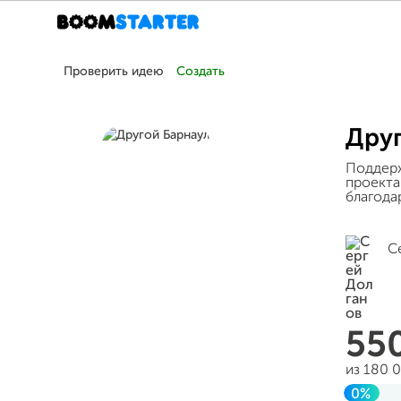
Проверить идею
Создать
Дру
Поддерж
проекта
благод
С
55
из 180 
0%