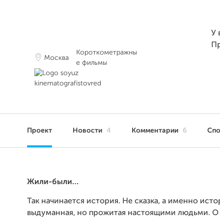
У 
П
Короткометражны
Москва
е фильмы
Проект
Новости
4
Комментарии
6
Сп
Жили-были…
Так начинается история. Не сказка, а именно исто
выдуманная, но прожитая настоящими людьми. О