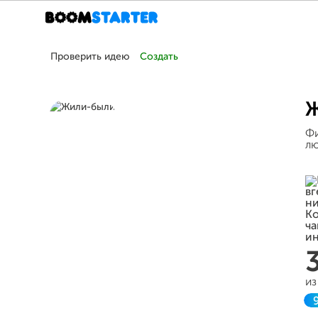
Проверить идею
Создать
Ж
Фи
лю
из