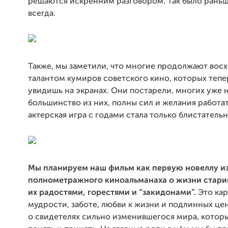
решаются искренним разговором. Так было раньш
всегда.
Также, мы заметили, что многие продолжают вос
талантом кумиров советского кино, которых тепе
увидишь на экранах. Они постарели, многих уже н
большинство из них, полны сил и желания работать
актерская игра с годами стала только блистательн
Мы планируем наш фильм как первую новеллу из
полнометражного киноальманаха о жизни стари
их радостями, горестями и “закидонами”.
Это кар
мудрости, заботе, любви к жизни и подлинных це
о свидетелях сильно изменившегося мира, котор