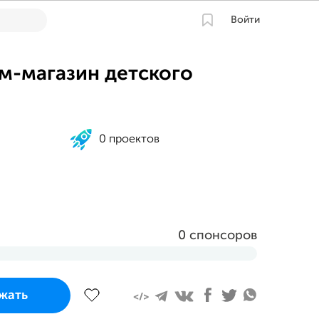
Войти
м-магазин детского
0 проектов
0 спонсоров
завершится
жать
23 в 14:00 MSK