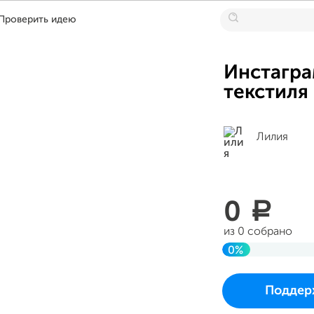
Проверить идею
Инстагра
текстиля
Лилия
0
a
из 0 собрано
0%
До цели
Проект начался и 
Поддер
в среду 19 июля 20