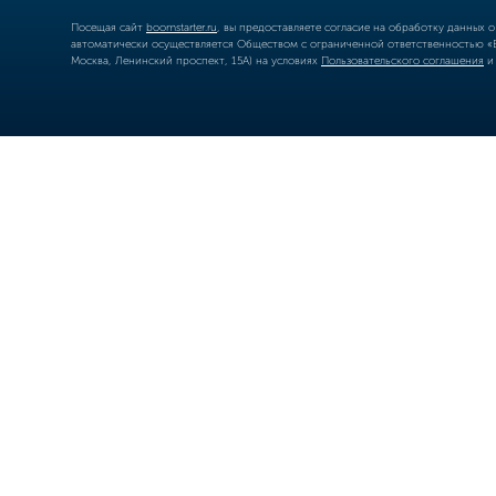
Посещая сайт
boomstarter.ru
, вы предоставляете согласие на обработку данных 
автоматически осуществляется Обществом с ограниченной ответственностью «Б
Москва, Ленинский проспект, 15А) на условиях
Пользовательского соглашения