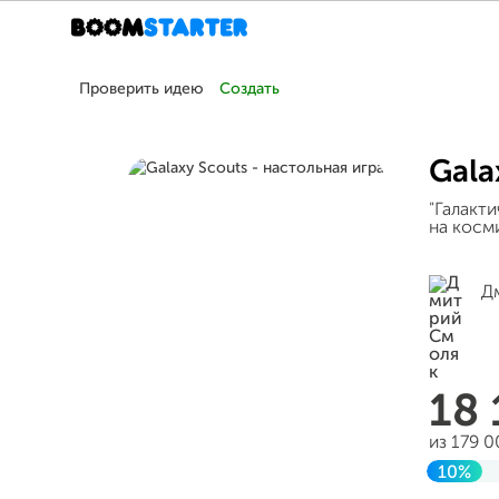
Проверить идею
Создать
Gala
"Галакти
на косм
Д
18
из 179 
10%
Заверш