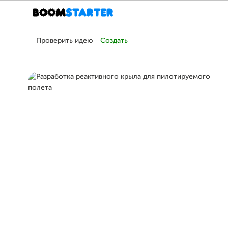
Проверить идею
Создать