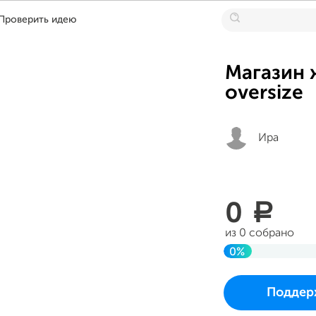
Проверить идею
Магазин 
oversize
Ира
0
a
из 0 собрано
0%
До цели
Проект начался и 
Поддер
в воскресенье 23 