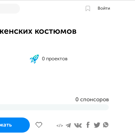
Войти
женских костюмов
0 проектов
0 спонсоров
завершится
жать
июля 2023 в 20:40 MSK