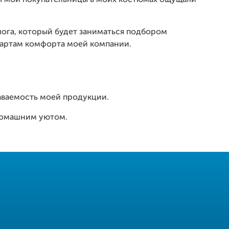
обы мои покупательницы в моих костюмах ощущали
лога, который будет заниматься подбором
дартам комфорта моей компании.
наваемость моей продукции.
 домашним уютом.