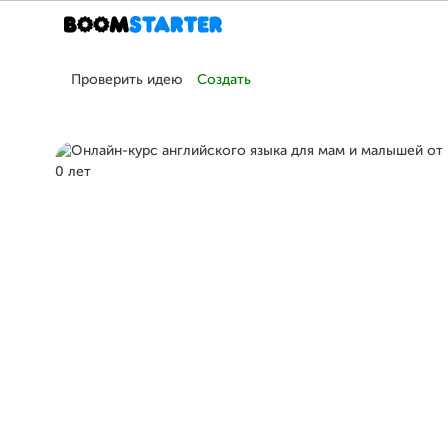
Проверить идею
Создать