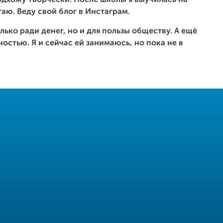
одхожу творчески. После школы я выучилась на
таю. Веду свой блог в Инстаграм.
олько ради денег, но и для пользы обществу. А ещё
ностью. Я и сейчас ей занимаюсь, но пока не в