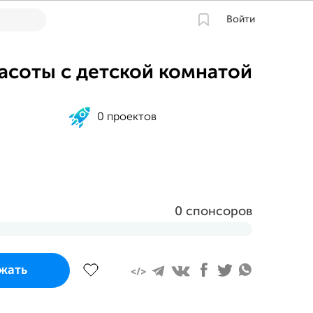
Войти
асоты с детской комнатой
0 проектов
0 спонсоров
завершится
жать
 2023 в 15:56 MSK