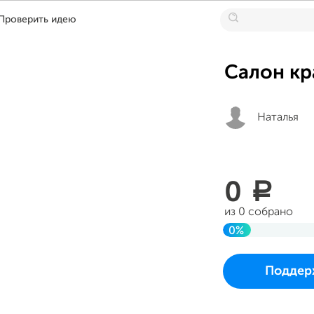
Проверить идею
Салон кр
Наталья
0
a
из 0 собрано
0%
До цели
Проект начался и 
Поддер
во вторник 25 июля