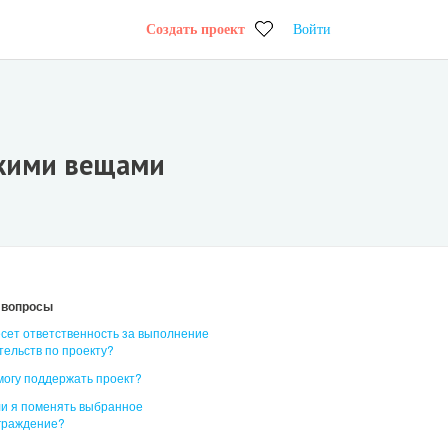
Создать проект
Войти
скими вещами
 вопросы
есет ответственность за выполнение
тельств по проекту?
 могу поддержать проект?
ли я поменять выбранное
граждение?