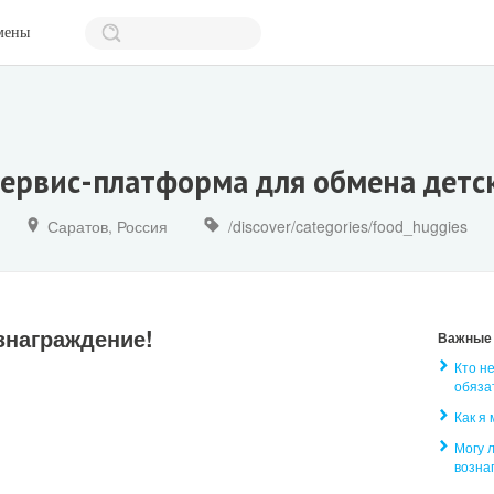
мены
сервис-платформа для обмена дет
Саратов, Россия
/discover/categories/food_huggies
знаграждение!
Важные
Кто н
обяза
Как я
Могу 
возна