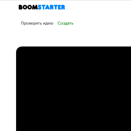
Проверить идею
Создать