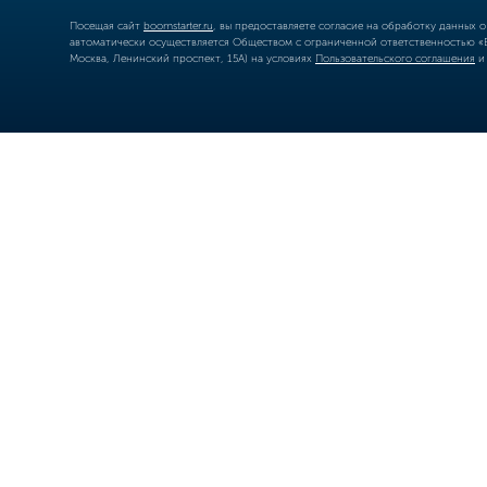
Посещая сайт
boomstarter.ru
, вы предоставляете согласие на обработку данных 
автоматически осуществляется Обществом с ограниченной ответственностью «Б
Москва, Ленинский проспект, 15А) на условиях
Пользовательского соглашения