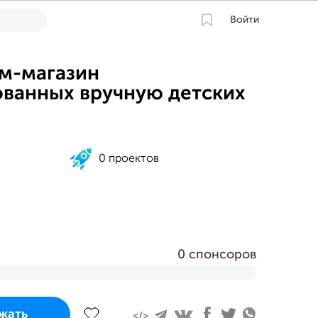
Войти
м-магазин
ванных вручную детских
0 проектов
0 спонсоров
завершится
жать
вгуста 2023 в 13:23 MSK