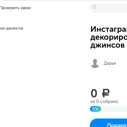
Проверить идею
Инстагра
декориро
джинсов
Дарья
0
a
из 0 собрано
0%
До цели
Проект начался и 
Поддер
в воскресенье 06 а