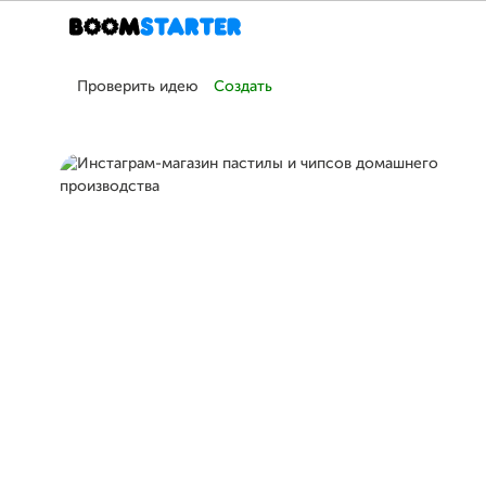
Проверить идею
Создать