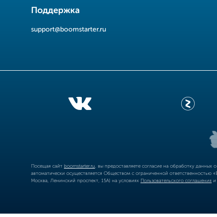
Поддержка
support@boomstarter.ru
Посещая сайт
boomstarter.ru
, вы предоставляете согласие на обработку данных 
автоматически осуществляется Обществом с ограниченной ответственностью «Б
Москва, Ленинский проспект, 15А) на условиях
Пользовательского соглашения