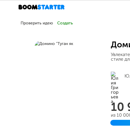
Проверить идею
Создать
Доми
Увлекате
стиле дл
Юл
10
из 10 00
Заверш