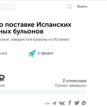
Войти
о поставке Испанских
ных бульонов
усные, наваристые бульоны из Испании.
енко
1 проект
a
2 спонсора
ано
Проект завершен
кабря 2020