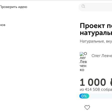
Проверить идею
Проект п
натураль
Натуральные, вк
Олег Левч
1 000
из 414 508 собр
0%
Завершен 27 де