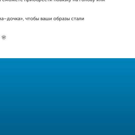
ы сможете приобрести повязку на голову или
ма–дочка», чтобы ваши образы стали
 🌸