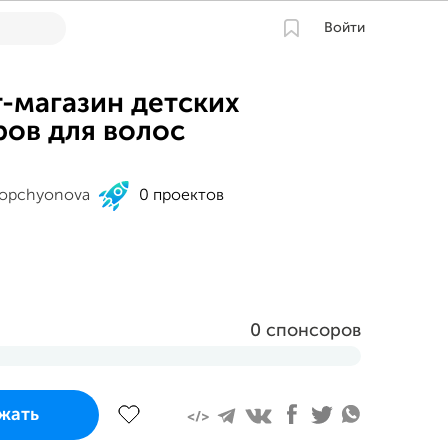
Войти
-магазин детских
ров для волос
Kopchyonova
0 проектов
0 спонсоров
завершится
жать
вгуста 2023 в 11:07 MSK