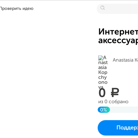
Проверить идею
Интернет
аксессуа
Anastasia 
0
a
из 0 собрано
0%
До цели
Проект начался и 
Поддер
в воскресенье 13 а