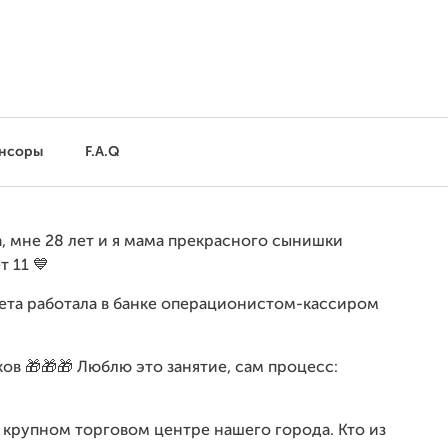
нсоры
F.A.Q
, мне 28 лет и я мама прекрасного сынишки
т 11 💙
рета работала в банке операционистом-кассиром
ов 🎁🎁🎁 Люблю это занятие, сам процесс:
 крупном торговом центре нашего города. Кто из