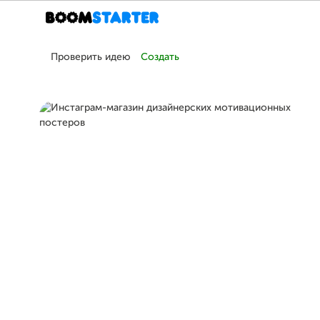
Проверить идею
Создать