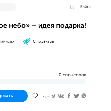
Войти
ое небо» – идея подарка!
гайнова
0 проектов
0 спонсоров
 завершится
ржать
ста 2023 в 18:13 MSK