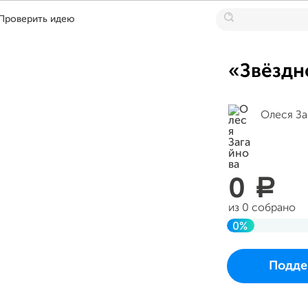
Проверить идею
«Звёздн
Олеся За
0
a
из 0 собрано
0%
До цели
Проект начался и
Подде
в пятницу 18 авгу