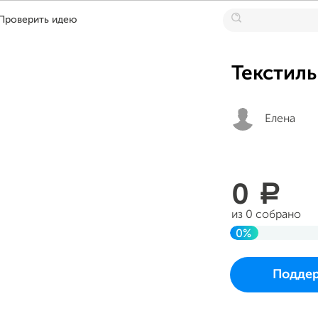
Проверить идею
Текстиль
Елена
0
a
из 0 собрано
0%
До цели
Проект начался и
Подде
в пятницу 18 авгу