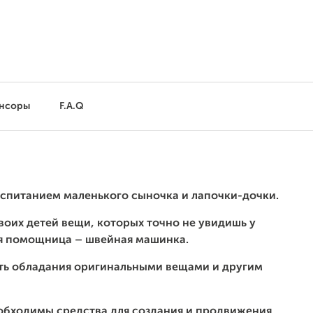
нсоры
F.A.Q
воспитанием маленького сыночка и лапочки-дочки.
своих детей вещи, которых точно не увидишь у
ая помощница – швейная машинка.
сть обладания оригинальными вещами и другим
еобходимы средства для создания и продвижения