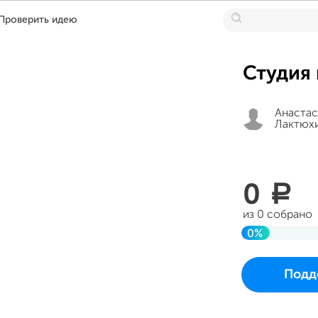
Проверить идею
Студия
Анастас
Лактюх
0
a
из 0 собрано
0%
До цели
Проект начался
Подд
в пятницу 18 ав