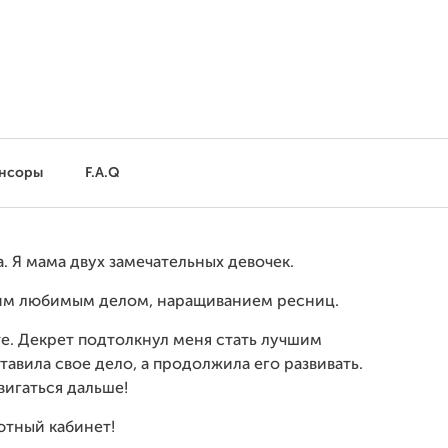
нсоры
F.A.Q
. Я мама двух замечательных девочек.
оим любимым делом, наращиванием ресниц.
те. Декрет подтолкнул меня стать лучшим
авила свое дело, а продолжила его развивать.
вигаться дальше!
ютный кабинет!