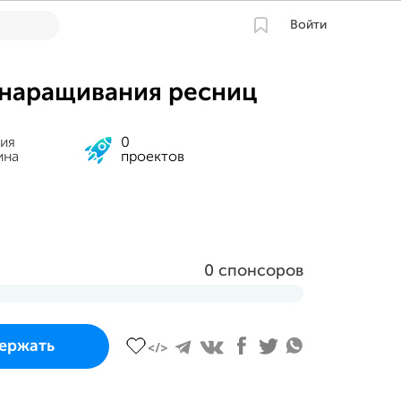
Войти
 наращивания ресниц
ия
0
ина
проектов
0 спонсоров
 и завершится
ержать
густа 2023 в 22:52 MSK