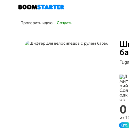
Проверить идею
Создать
Ши
ба
Fuga
из 1
0%