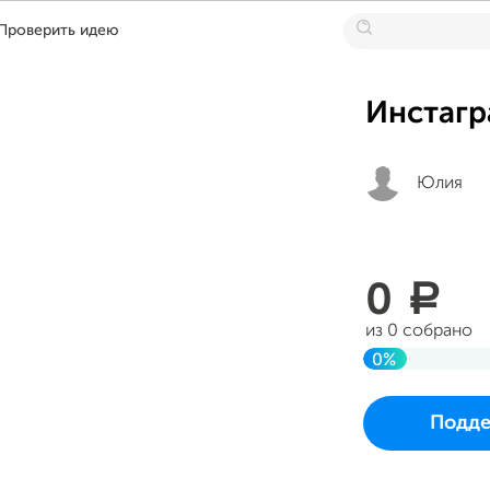
Проверить идею
Инстагр
Юлия
0
a
из 0 собрано
0%
До цели
Проект начался 
Подде
в воскресенье 20