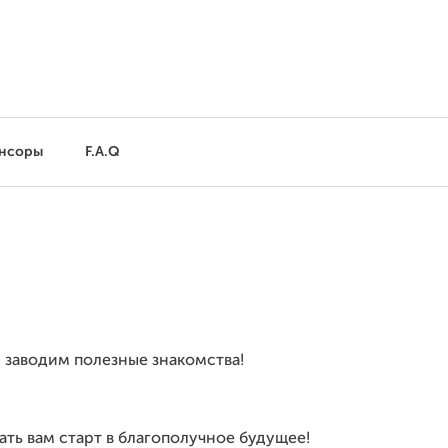
нсоры
F.A.Q
 заводим полезные знакомства!
ть вам старт в благополучное будущее!