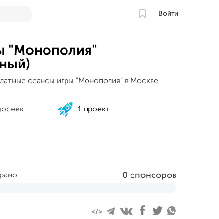
Войти
ы "Монополия"
ный)
латные сеансы игры "Монополия" в Москве
досеев
1 проект
0 спонсоров
брано