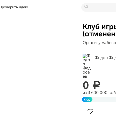
Проверить идею
Клуб игр
(отменен
Организуем бесп
Федор Фе
0
a
из 3 600 000 со
0%
До цели