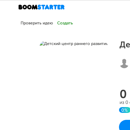
Проверить идею
Создать
Де
0
из 0
0%
До
Проек
в чет