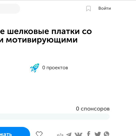
Войти
е шелковые платки со
и мотивирующими
0 проектов
0 спонсоров
завершится
жать
та 2023 в 11:42 MSK