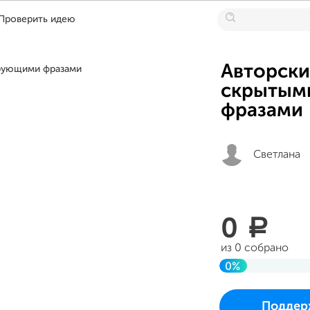
Проверить идею
Авторски
скрытым
фразами
Светлана
0
a
из 0 собрано
0%
До цели
Проект начался и 
Поддер
в субботу 26 авгус