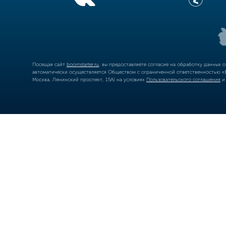
Посещая сайт
boomstarter.ru
, вы предоставляете согласие на обработку данных 
автоматически осуществляется Обществом с ограниченной ответственностью «Б
Москва, Ленинский проспект, 15А) на условиях
Пользовательского соглашения