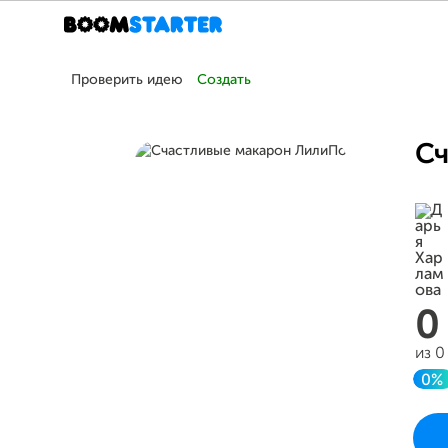
Проверить идею
Создать
Сч
из 0
0%
До
Прое
в во