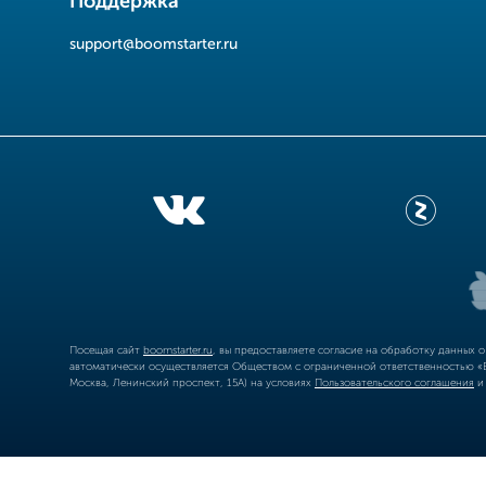
Поддержка
support@boomstarter.ru
Посещая сайт
boomstarter.ru
, вы предоставляете согласие на обработку данных 
автоматически осуществляется Обществом с ограниченной ответственностью «Б
Москва, Ленинский проспект, 15А) на условиях
Пользовательского соглашения